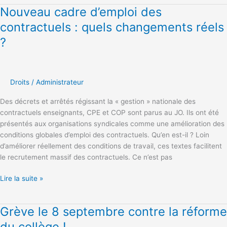
Nouveau cadre d’emploi des
Nouveau
cadre
contractuels : quels changements réels
d’emploi
?
des
contractuels
:
quels
Droits
/
Administrateur
changements
réels
Des décrets et arrêtés régissant la « gestion » nationale des
?
contractuels enseignants, CPE et COP sont parus au JO. Ils ont été
présentés aux organisations syndicales comme une amélioration des
conditions globales d’emploi des contractuels. Qu’en est-il ? Loin
d’améliorer réellement des conditions de travail, ces textes facilitent
le recrutement massif des contractuels. Ce n’est pas
Lire la suite »
Grève le 8 septembre contre la réforme
Grève
le
du collège !