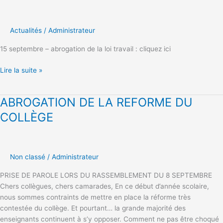
de
la
loi
Actualités
/
Administrateur
travail
15 septembre – abrogation de la loi travail : cliquez ici
:
on
Lire la suite »
ne
lâche
pas
ABROGATION DE LA REFORME DU
ABROGATION
DE
COLLÈGE
LA
REFORME
DU
COLLÈGE
Non classé
/
Administrateur
PRISE DE PAROLE LORS DU RASSEMBLEMENT DU 8 SEPTEMBRE
Chers collègues, chers camarades, En ce début d’année scolaire,
nous sommes contraints de mettre en place la réforme très
contestée du collège. Et pourtant… la grande majorité des
enseignants continuent à s’y opposer. Comment ne pas être choqué