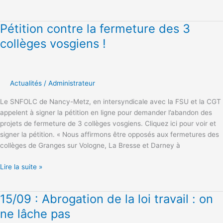
Pétition contre la fermeture des 3
Pétition
contre
collèges vosgiens !
la
fermeture
des
3
Actualités
/
Administrateur
collèges
Le SNFOLC de Nancy-Metz, en intersyndicale avec la FSU et la CGT
vosgiens
appelent à signer la pétition en ligne pour demander l’abandon des
!
projets de fermeture de 3 collèges vosgiens. Cliquez ici pour voir et
signer la pétition. « Nous affirmons être opposés aux fermetures des
collèges de Granges sur Vologne, La Bresse et Darney à
Lire la suite »
15/09 : Abrogation de la loi travail : on
15/09
:
ne lâche pas
Abrogation