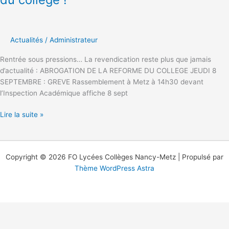
8
septembre
contre
la
Actualités
/
Administrateur
réforme
Rentrée sous pressions… La revendication reste plus que jamais
du
d’actualité : ABROGATION DE LA REFORME DU COLLEGE JEUDI 8
collège
SEPTEMBRE : GREVE Rassemblement à Metz à 14h30 devant
!
l’Inspection Académique affiche 8 sept
Lire la suite »
Copyright © 2026 FO Lycées Collèges Nancy-Metz | Propulsé par
Thème WordPress Astra