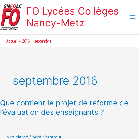
Aller
FO Lycées Collèges
au
contenu
Nancy-Metz
Accueil
2016
septembre
septembre 2016
Que contient le projet de réforme de
Que
contient
l’évaluation des enseignants ?
le
projet
de
réforme
Non classé
/
Administrateur