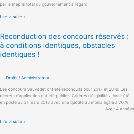
par le mépris total du gouvernement à l’égard
Lire la suite »
Reconduction des concours réservés :
Reconduction
des
à conditions identiques, obstacles
concours
identiques !
réservés
:
à
conditions
Droits
/
Administrateur
identiques,
obstacles
Les concours Sauvadet ont été reconduits pour 2017 et 2018. Les
identiques
décrets d’application ont été publiés. Critères d’éligibilité : Avoir été
!
en poste au 31 mars 2013 avec une quotité au moins égale à 70 % ;
Avoir 4 années
Lire la suite »