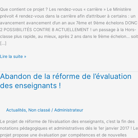
de
Que contient ce projet ? Les rendez-vous « carrière » Le Ministère
l’évaluation
prévoit 4 rendez-vous dans la carrière afin d’attribuer à certains : un
des
avancement avancement d’un an aux 7ème et 9ème échelons DONC
enseignants
2 POSSIBILITÉS CONTRE 8 ACTUELLEMENT ! un passage à la Hors-
?
classe plus rapide, au mieux, après 2 ans dans le 9ème échelon… soit
[…]
Lire la suite »
Abandon de la réforme de l’évaluation
Abandon
de
des enseignants !
la
réforme
de
l’évaluation
Actualités
,
Non classé
/
Administrateur
des
Le projet de réforme de l’évaluation des enseignants, c’est la fin des
enseignants
notations pédagogiques et administratives dés le 1er janvier 2017 ! Le
!
projet propose une évaluation par compétences et de nouvelles