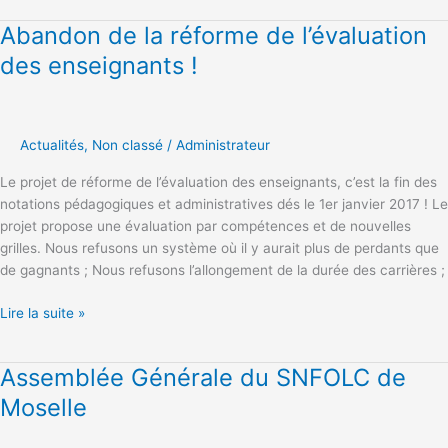
Abandon de la réforme de l’évaluation
Abandon
de
des enseignants !
la
réforme
de
l’évaluation
Actualités
,
Non classé
/
Administrateur
des
Le projet de réforme de l’évaluation des enseignants, c’est la fin des
enseignants
notations pédagogiques et administratives dés le 1er janvier 2017 ! Le
!
projet propose une évaluation par compétences et de nouvelles
grilles. Nous refusons un système où il y aurait plus de perdants que
de gagnants ; Nous refusons l’allongement de la durée des carrières ;
Lire la suite »
Assemblée Générale du SNFOLC de
Assemblée
Générale
Moselle
du
SNFOLC