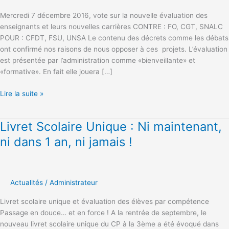
a
Mercredi 7 décembre 2016, vote sur la nouvelle évaluation des
voté
enseignants et leurs nouvelles carrières CONTRE : FO, CGT, SNALC
contre
POUR : CFDT, FSU, UNSA Le contenu des décrets comme les débats
!
ont confirmé nos raisons de nous opposer à ces projets. L’évaluation
est présentée par l’administration comme «bienveillante» et
«formative». En fait elle jouera […]
Lire la suite »
Livret Scolaire Unique : Ni maintenant,
Livret
Scolaire
ni dans 1 an, ni jamais !
Unique
:
Ni
maintenant,
Actualités
/
Administrateur
ni
Livret scolaire unique et évaluation des élèves par compétence
dans
Passage en douce… et en force ! A la rentrée de septembre, le
1
nouveau livret scolaire unique du CP à la 3ème a été évoqué dans
an,