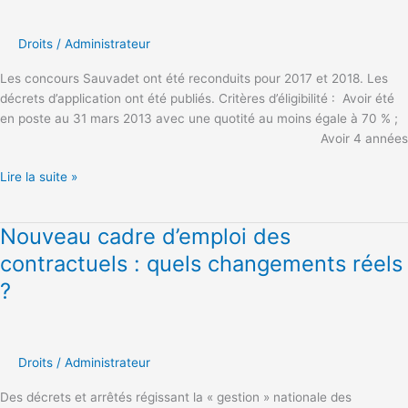
à
conditions
Droits
/
Administrateur
identiques,
obstacles
Les concours Sauvadet ont été reconduits pour 2017 et 2018. Les
identiques
décrets d’application ont été publiés. Critères d’éligibilité : Avoir été
!
en poste au 31 mars 2013 avec une quotité au moins égale à 70 % ;
Avoir 4 années
Lire la suite »
Nouveau cadre d’emploi des
Nouveau
cadre
contractuels : quels changements réels
d’emploi
?
des
contractuels
:
quels
Droits
/
Administrateur
changements
réels
Des décrets et arrêtés régissant la « gestion » nationale des