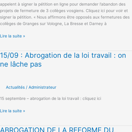
appelent à signer la pétition en ligne pour demander l’abandon des
!
projets de fermeture de 3 collèges vosgiens. Cliquez ici pour voir et
signer la pétition. « Nous affirmons être opposés aux fermetures des
collèges de Granges sur Vologne, La Bresse et Darney à
Lire la suite »
15/09 : Abrogation de la loi travail : on
15/09
:
ne lâche pas
Abrogation
de
la
loi
Actualités
/
Administrateur
travail
15 septembre – abrogation de la loi travail : cliquez ici
:
on
Lire la suite »
ne
lâche
pas
ABROGATION DE LA REFORME DU
ABROGATION