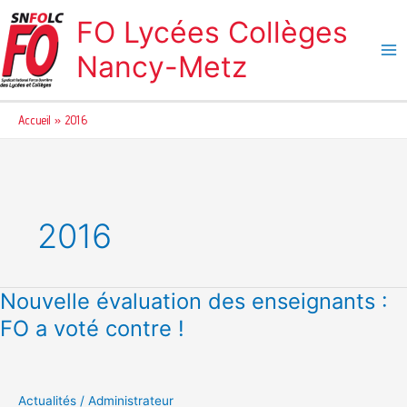
Aller
FO Lycées Collèges
au
contenu
Nancy-Metz
Accueil
2016
2016
Nouvelle évaluation des enseignants :
Nouvelle
évaluation
FO a voté contre !
des
enseignants
:
FO
Actualités
/
Administrateur