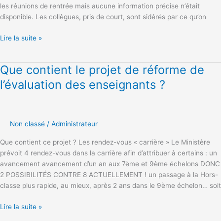
les réunions de rentrée mais aucune information précise n’était
ni
disponible. Les collègues, pris de court, sont sidérés par ce qu’on
jamais
!
Lire la suite »
Que contient le projet de réforme de
Que
contient
l’évaluation des enseignants ?
le
projet
de
réforme
Non classé
/
Administrateur
de
Que contient ce projet ? Les rendez-vous « carrière » Le Ministère
l’évaluation
prévoit 4 rendez-vous dans la carrière afin d’attribuer à certains : un
des
avancement avancement d’un an aux 7ème et 9ème échelons DONC
enseignants
2 POSSIBILITÉS CONTRE 8 ACTUELLEMENT ! un passage à la Hors-
?
classe plus rapide, au mieux, après 2 ans dans le 9ème échelon… soit
Lire la suite »