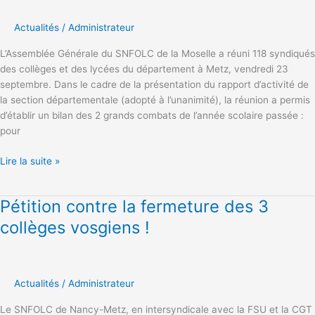
de
Moselle
Actualités
/
Administrateur
L’Assemblée Générale du SNFOLC de la Moselle a réuni 118 syndiqués
des collèges et des lycées du département à Metz, vendredi 23
septembre. Dans le cadre de la présentation du rapport d’activité de
la section départementale (adopté à l’unanimité), la réunion a permis
d’établir un bilan des 2 grands combats de l’année scolaire passée :
pour
Lire la suite »
Pétition contre la fermeture des 3
Pétition
contre
collèges vosgiens !
la
fermeture
des
3
Actualités
/
Administrateur
collèges
Le SNFOLC de Nancy-Metz, en intersyndicale avec la FSU et la CGT
vosgiens