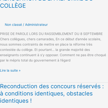
DE
COLLÈGE
LA
REFORME
DU
COLLÈGE
Non classé
/
Administrateur
PRISE DE PAROLE LORS DU RASSEMBLEMENT DU 8 SEPTEMBRE
Chers collègues, chers camarades, En ce début d’année scolaire,
nous sommes contraints de mettre en place la réforme très
contestée du collège. Et pourtant… la grande majorité des
enseignants continuent à s’y opposer. Comment ne pas être choqué
par le mépris total du gouvernement à l’égard
Lire la suite »
Reconduction des concours réservés :
Reconduction
des
à conditions identiques, obstacles
concours
identiques !
réservés
: