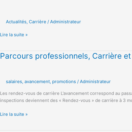
:
En
marche
Actualités
,
Carrière
/
Administrateur
vers
l’austérité!
Lire la suite »
Parcours
Parcours professionnels, Carrière 
professionnels,
Carrière
et
salaires, avancement, promotions
/
Administrateur
Rémunération
(PPCR)
Les rendez-vous de carrière L’avancement correspond au passa
inspections deviennent des « Rendez-vous » de carrière à 3 mom
Lire la suite »