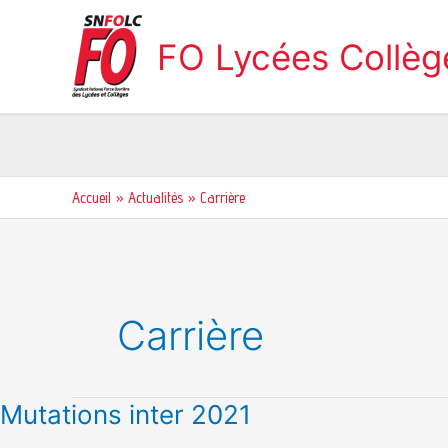
Aller
au
FO Lycées Collè
contenu
Accueil
Actualités
Carrière
Carrière
Mutations
Mutations inter 2021
inter