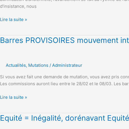
d’insistance, nous
MANQUE
DE
Lire la suite »
TRANSPARENCE
!
Barres
Barres PROVISOIRES mouvement in
PROVISOIRES
mouvement
inter-
Actualités
,
Mutations
/
Administrateur
académique
2019
Si vous avez fait une demande de mutation, vous avez pris con
Les commissions auront lieu entre le 28/02 et le 08/03. Les ba
Lire la suite »
Equité
Equité = Inégalité, dorénavant Equité 
=