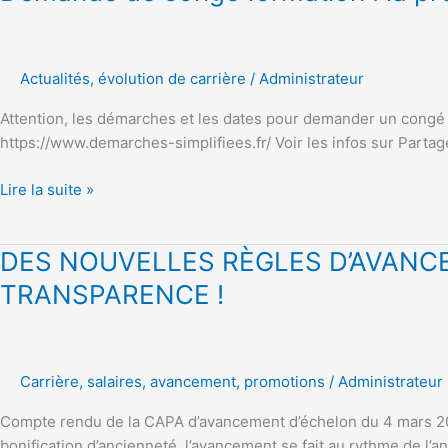
de
congé
formation
Actualités
,
évolution de carrière
/
Administrateur
:
la
Attention, les démarches et les dates pour demander un congé 
procédure
https://www.demarches-simplifiees.fr/ Voir les infos sur Partage
a
changé!
Lire la suite »
DES
DES NOUVELLES RÈGLES D’AVANCE
NOUVELLES
TRANSPARENCE !
RÈGLES
D’AVANCEMENT
MARQUÉES
PAR
Carrière
,
salaires, avancement, promotions
/
Administrateur
L’ARBITRAIRE
Compte rendu de la CAPA d’avancement d’échelon du 4 mars 2019
ET
bonification d’ancienneté, l’avancement se fait au rythme de l’a
LE