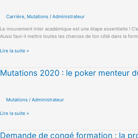
2021
Carrière
,
Mutations
/
Administrateur
Le mouvement inter académique est une étape essentielle ! C’est
Aussi faut-il mettre toutes les chances de ton côté dans la f
Lire la suite »
Mutations
Mutations 2020 : le poker menteur d
2020
:
le
Mutations
/
Administrateur
poker
menteur
Lire la suite »
du
ministre
Blanquer
Demande
Demande de congé formation : la pr