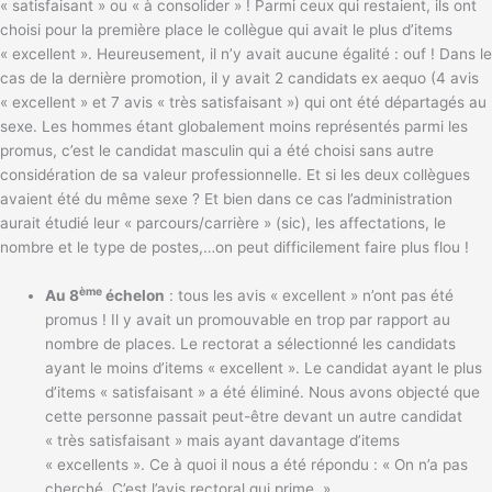
« satisfaisant » ou « à consolider » ! Parmi ceux qui restaient, ils ont
choisi pour la première place le collègue qui avait le plus d’items
« excellent ». Heureusement, il n’y avait aucune égalité : ouf ! Dans le
cas de la dernière promotion, il y avait 2 candidats ex aequo (4 avis
« excellent » et 7 avis « très satisfaisant ») qui ont été départagés au
sexe. Les hommes étant globalement moins représentés parmi les
promus, c’est le candidat masculin qui a été choisi sans autre
considération de sa valeur professionnelle. Et si les deux collègues
avaient été du même sexe ? Et bien dans ce cas l’administration
aurait étudié leur « parcours/carrière » (sic), les affectations, le
nombre et le type de postes,…on peut difficilement faire plus flou !
ème
Au 8
échelon
: tous les avis « excellent » n’ont pas été
promus ! Il y avait un promouvable en trop par rapport au
nombre de places. Le rectorat a sélectionné les candidats
ayant le moins d’items « excellent ». Le candidat ayant le plus
d’items « satisfaisant » a été éliminé. Nous avons objecté que
cette personne passait peut-être devant un autre candidat
« très satisfaisant » mais ayant davantage d’items
« excellents ». Ce à quoi il nous a été répondu : « On n’a pas
cherché. C’est l’avis rectoral qui prime. »