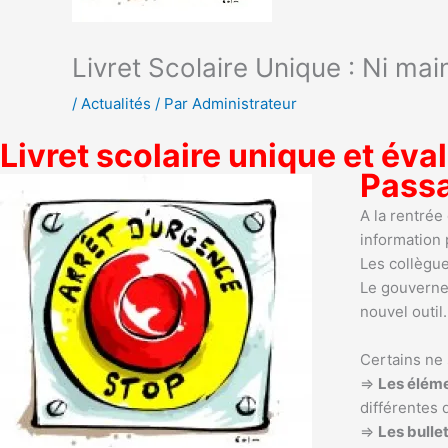
Livret Scolaire Unique : Ni main
/
Actualités
/ Par
Administrateur
Livret scolaire unique et év
Passa
A la rentrée
information 
Les collègue
Le gouverne
nouvel outil.
Certains ne
⇒
Les éléme
différentes 
⇒
Les bulle