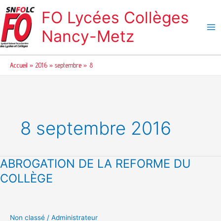
Aller
FO Lycées Collèges
au
contenu
Nancy-Metz
Accueil
2016
septembre
8
8 septembre 2016
ABROGATION DE LA REFORME DU
ABROGATION
DE
COLLÈGE
LA
REFORME
DU
COLLÈGE
Non classé
/
Administrateur