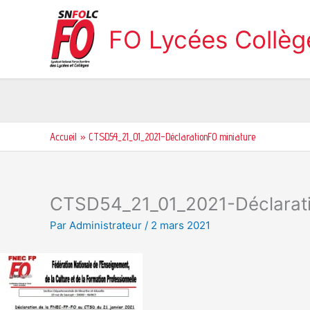
Aller
au
FO Lycées Collè
contenu
Accueil
CTSD54_21_01_2021-DéclarationFO miniature
CTSD54_21_01_2021-Déclarati
Par
Administrateur
/
2 mars 2021