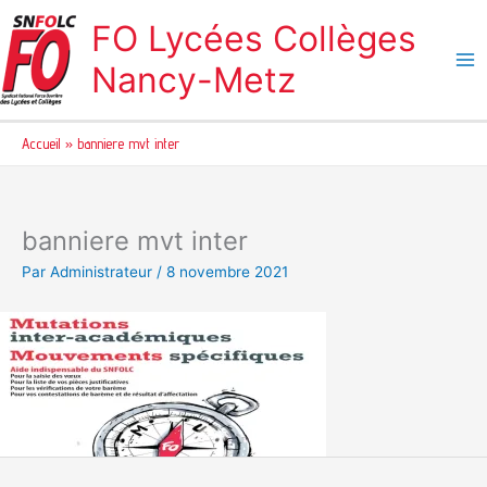
Aller
FO Lycées Collèges
au
contenu
Nancy-Metz
Accueil
banniere mvt inter
banniere mvt inter
Par
Administrateur
/
8 novembre 2021