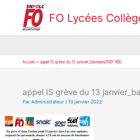
Aller
au
FO Lycées Collè
contenu
Accueil
appel IS grève du 13 janvier_banniere2100-900
appel IS grève du 13 janvier_
Par
Administrateur
/
10 janvier 2022