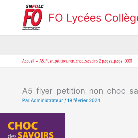
Aller
au
FO Lycées Collè
contenu
Accueil
A5_flyer_petition_non_choc_savoirs 2 pages_page-0001
A5_flyer_petition_non_choc_s
Par
Administrateur
/
19 février 2024