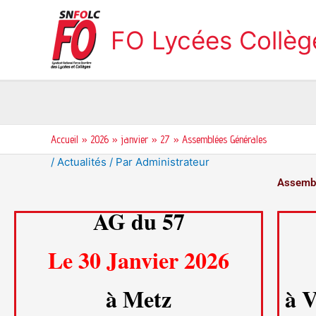
Aller
au
FO Lycées Collè
contenu
Accueil
2026
janvier
27
Assemblées Générales
/
Actualités
/ Par
Administrateur
Assembl
AG du 57
Le 30 Janvier 2026
à Metz
à 