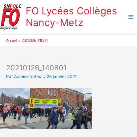
Aller
FO Lycées Collèges
au
contenu
Nancy-Metz
Accueil
20210126_140801
20210126_140801
Par
Administrateur
/
28 janvier 2021