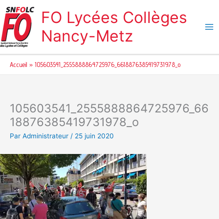
Aller
FO Lycées Collèges
au
contenu
Nancy-Metz
Accueil
105603541_2555888864725976_6618876385419731978_o
105603541_2555888864725976_66
18876385419731978_o
Par
Administrateur
/
25 juin 2020