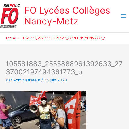
Aller
FO Lycées Collèges
au
contenu
Nancy-Metz
Accueil
105581883_2555888961392633_2737002197494361773_o
105581883_2555888961392633_27
37002197494361773_o
Par
Administrateur
/
25 juin 2020