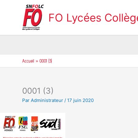
Aller
au
FO Lycées Collè
contenu
Accueil
0001 (3)
0001 (3)
Par
Administrateur
/
17 juin 2020