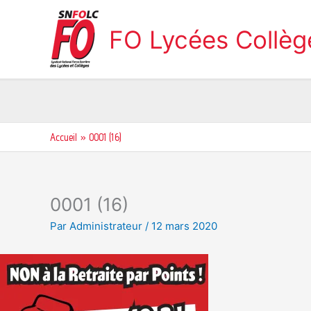
Aller
au
FO Lycées Collè
contenu
Accueil
0001 (16)
0001 (16)
Par
Administrateur
/
12 mars 2020