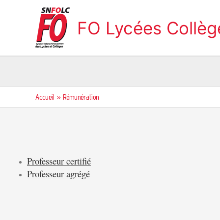
Aller
au
FO Lycées Collè
contenu
Accueil
Rémunération
Professeur certifié
Professeur agrégé