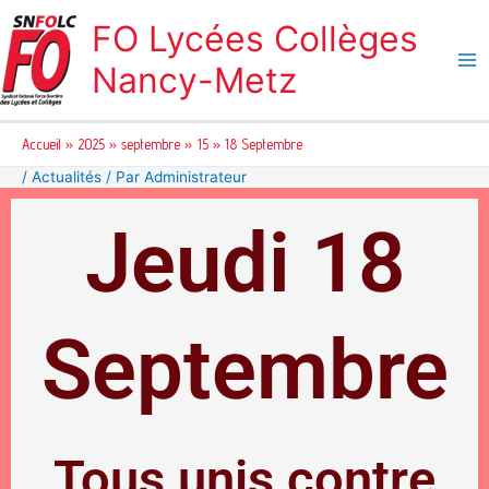
Aller
FO Lycées Collèges
au
contenu
Nancy-Metz
Accueil
2025
septembre
15
18 Septembre
/
Actualités
/ Par
Administrateur
Jeudi 18
Septembre
Tous unis contre