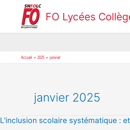
Aller
au
FO Lycées Collè
contenu
Accueil
2025
janvier
janvier 2025
L’inclusion
L’inclusion scolaire systématique : et 
scolaire