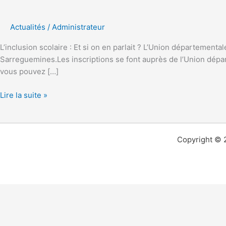
systématique
:
Actualités
/
Administrateur
et
si
L’inclusion scolaire : Et si on en parlait ? L’Union département
on
Sarreguemines.Les inscriptions se font auprès de l’Union dépa
en
vous pouvez […]
parlait
?
Lire la suite »
Copyright © 