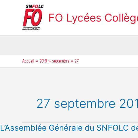
Aller
au
FO Lycées Collè
contenu
Accueil
2018
septembre
27
27 septembre 20
L’Assemblée
L’Assemblée Générale du SNFOLC de
Générale