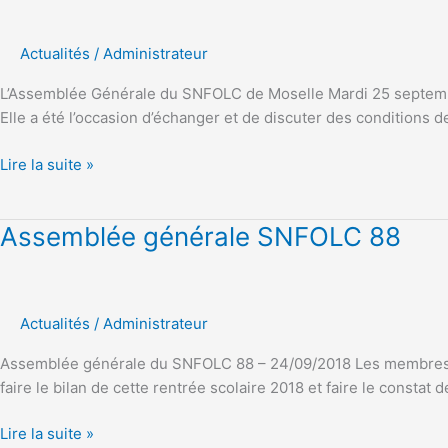
du
SNFOLC
Actualités
/
Administrateur
de
Moselle
L’Assemblée Générale du SNFOLC de Moselle Mardi 25 septe
Mardi
Elle a été l’occasion d’échanger et de discuter des conditions d
25
septembre
Lire la suite »
2018
Assemblée
Assemblée générale SNFOLC 88
générale
SNFOLC
88
Actualités
/
Administrateur
Assemblée générale du SNFOLC 88 – 24/09/2018 Les membres ac
faire le bilan de cette rentrée scolaire 2018 et faire le const
Lire la suite »